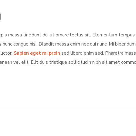
d
turpis massa tincidunt dui ut ornare lectus sit. Elementum tempu
s nunc congue nisi. Blandit massa enim nec dui nunc. Mi bibendu
auctor.
Sapien eget mi proin
sed libero enim sed. Pharetra massa
nean vel elit. Elit duis tristique sollicitudin nibh sit amet comm