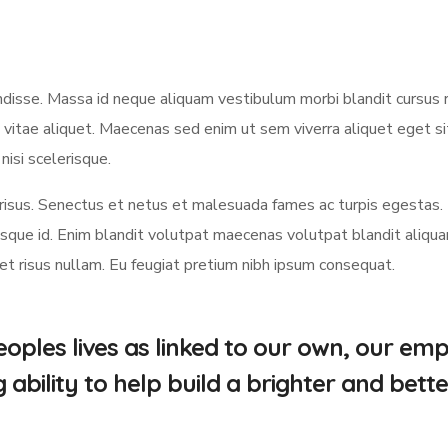
sse. Massa id neque aliquam vestibulum morbi blandit cursus ri
 vitae aliquet. Maecenas sed enim ut sem viverra aliquet eget s
nisi scelerisque.
us. Senectus et netus et malesuada fames ac turpis egestas.
ue id. Enim blandit volutpat maecenas volutpat blandit aliquam 
met risus nullam. Eu feugiat pretium nibh ipsum consequat.
oples lives as linked to our own, our em
bility to help build a brighter and bette